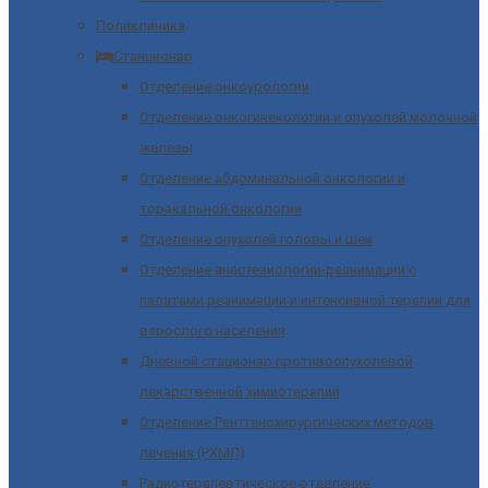
Поликлиника
Станционар
Отделение онкоурологии
Отделение онкогинекологии и опухолей молочной
железы
Отделение абдоминальной онкологии и
торакальной онкологии
Отделение опухолей головы и шеи
Отделение анестезиологии-реанимации с
палатами реанимации и интенсивной терапии для
взрослого населения
Дневной стационар противоопухолевой
лекарственной химиотерапии
Отделение Рентгенохирургических методов
лечения (РХМЛ)
Радиотерапевтическое отделение