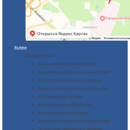
Услуги
Диагностика
Отделение рентгенодиагностики
Отделение радионуклидной диагностики
Патологоанатомическое отделение
Клинико-диагностическая лаборатория
Отделение радиотерапии
Цитологическая лаборатория
Эндоскопическое отделение
Отделение ультразвуковой диагностики
Патологоанатомическое отделение