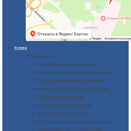
Услуги
Диагностика
Отделение рентгенодиагностики
Отделение радионуклидной диагностики
Патологоанатомическое отделение
Клинико-диагностическая лаборатория
Отделение радиотерапии
Цитологическая лаборатория
Эндоскопическое отделение
Отделение ультразвуковой диагностики
Патологоанатомическое отделение