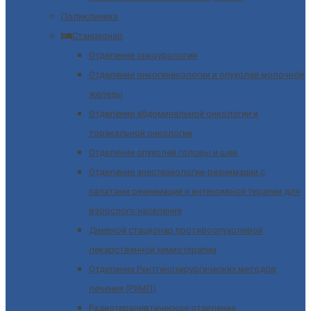
Поликлиника
Станционар
Отделение онкоурологии
Отделение онкогинекологии и опухолей молочной
железы
Отделение абдоминальной онкологии и
торакальной онкологии
Отделение опухолей головы и шеи
Отделение анестезиологии-реанимации с
палатами реанимации и интенсивной терапии для
взрослого населения
Дневной стационар противоопухолевой
лекарственной химиотерапии
Отделение Рентгенохирургических методов
лечения (РХМЛ)
Радиотерапевтическое отделение