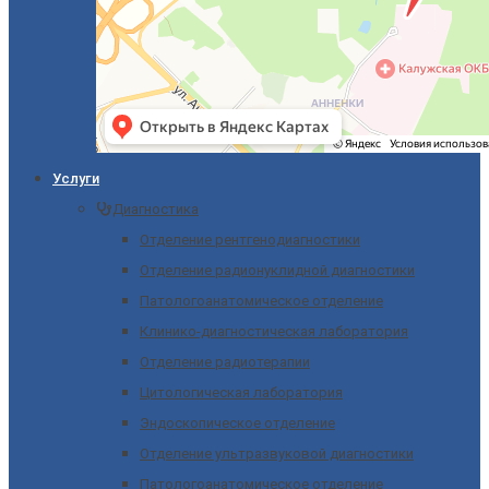
Услуги
Диагностика
Отделение рентгенодиагностики
Отделение радионуклидной диагностики
Патологоанатомическое отделение
Клинико-диагностическая лаборатория
Отделение радиотерапии
Цитологическая лаборатория
Эндоскопическое отделение
Отделение ультразвуковой диагностики
Патологоанатомическое отделение