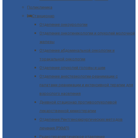
Поликлиника
Станционар
Отделение онкоурологии
Отделение онкогинекологии и опухолей молочной
железы
Отделение абдоминальной онкологии и
торакальной онкологии
Отделение опухолей головы и шеи
Отделение анестезиологии-реанимации с
палатами реанимации и интенсивной терапии для
взрослого населения
Дневной стационар противоопухолевой
лекарственной химиотерапии
Отделение Рентгенохирургических методов
лечения (РХМЛ)
Радиотерапевтическое отделение