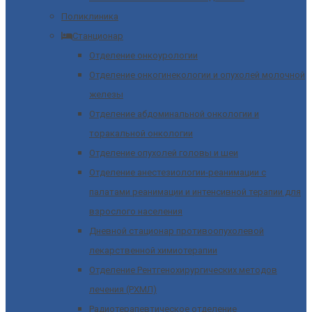
Поликлиника
Станционар
Отделение онкоурологии
Отделение онкогинекологии и опухолей молочной
железы
Отделение абдоминальной онкологии и
торакальной онкологии
Отделение опухолей головы и шеи
Отделение анестезиологии-реанимации с
палатами реанимации и интенсивной терапии для
взрослого населения
Дневной стационар противоопухолевой
лекарственной химиотерапии
Отделение Рентгенохирургических методов
лечения (РХМЛ)
Радиотерапевтическое отделение