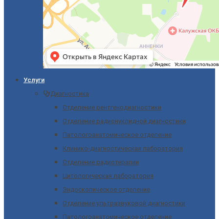
Услуги
Диагностика
Отделение рентгенодиагностики
Отделение радионуклидной диагностики
Патологоанатомическое отделение
Клинико-диагностическая лаборатория
Отделение радиотерапии
Цитологическая лаборатория
Эндоскопическое отделение
Отделение ультразвуковой диагностики
Патологоанатомическое отделение