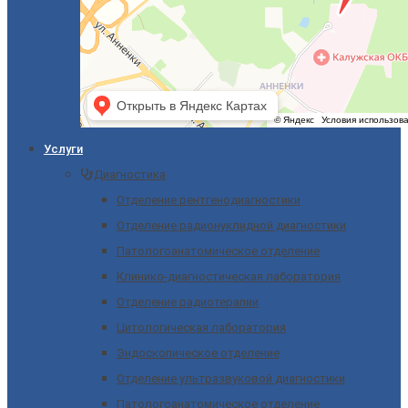
Услуги
Диагностика
Отделение рентгенодиагностики
Отделение радионуклидной диагностики
Патологоанатомическое отделение
Клинико-диагностическая лаборатория
Отделение радиотерапии
Цитологическая лаборатория
Эндоскопическое отделение
Отделение ультразвуковой диагностики
Патологоанатомическое отделение