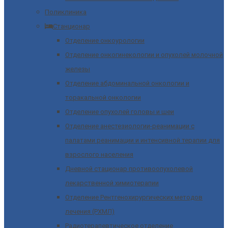
Поликлиника
Станционар
Отделение онкоурологии
Отделение онкогинекологии и опухолей молочной
железы
Отделение абдоминальной онкологии и
торакальной онкологии
Отделение опухолей головы и шеи
Отделение анестезиологии-реанимации с
палатами реанимации и интенсивной терапии для
взрослого населения
Дневной стационар противоопухолевой
лекарственной химиотерапии
Отделение Рентгенохирургических методов
лечения (РХМЛ)
Радиотерапевтическое отделение